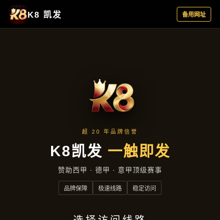
全能扑克游戏大厅：多玩法同屏切换，公平匹
配实力对决竞技更过瘾
quan neng pu ke you xi da ting duo wan fa
tong ping qie huan gong ping pi pei shi li
dui jue jing ji geng guo yin